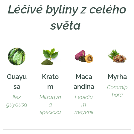
Léčivé byliny z celého
světa
Guayu
Krato
Maca
Myrha
sa
m
andina
Commip
hora
Ilex
Mitragyn
Lepidiu
guyausa
a
m
speciosa
meyenii