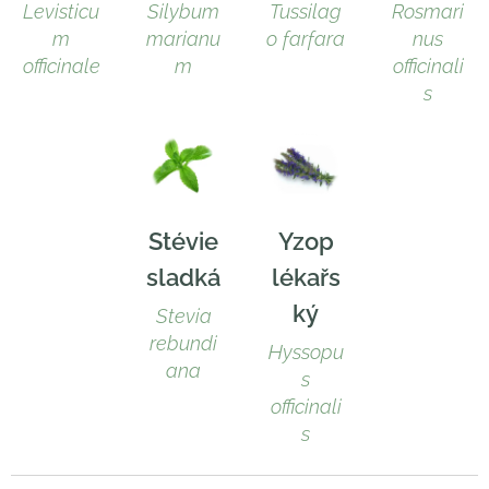
Levisticu
Silybum
Tussilag
Rosmari
m
marianu
o farfara
nus
officinale
m
officinali
s
Stévie
Yzop
sladká
lékařs
ký
Stevia
rebundi
Hyssopu
ana
s
officinali
s