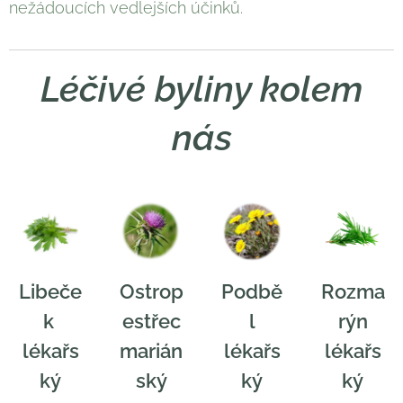
nežádoucích vedlejších účinků.
Léčivé byliny kolem
nás
Libeče
Ostrop
Podbě
Rozma
k
estřec
l
rýn
lékařs
marián
lékařs
lékařs
ký
ský
ký
ký