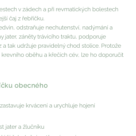
lestech v zádech a při revmatických bolestech
jší čaj z řebříčku.
ledvin, odstraňuje nechutenství, nadýmání a
 jater, záněty trávicího traktu, podporuje
 a tak udržuje pravidelný chod stolice. Protože
krevního oběhu a křečích cév, lze ho doporučit
říčku obecného
 zastavuje krvácení a urychluje hojení
t jater a žlučníku