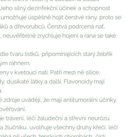
 Jeho silný dezinfekční účinek a schopnost
umožňuje úspěšně hojit čerstvé rány, proto se
jáků a dřevorubců. Čerstvá podrcená nať,
 neuvěřitelně zrychluje hojení a rána se také
e tvaru lístků, připomínajících starý žebřík
vým ráhnem.
ny v kvetoucí nati. Patří mezi ně silice,
y, dusíkaté látky a další. Flavonoidy mají
.
 zdroje uvádějí, že mají antitumorální účinky,
 ověřování.
e trávení, léčí žaludeční a střevní neurózu,
a žlučníku, uvolňuje všechny druhy křečí, léčí
áhá při všech ženských chorobách, čistí