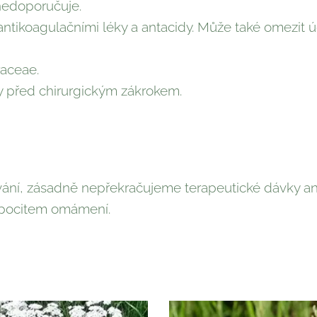
 nedoporučuje.
ntikoagulačními léky a antacidy. Může také omezit ú
raceae.
y před chirurgickým zákrokem.
ní, zásadně nepřekračujeme terapeutické dávky an
, pocitem omámení.