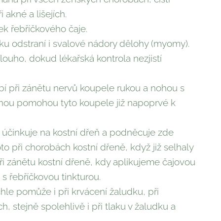
 akné a lišejích.
ek řebříčkového čaje.
ku odstraní i svalové nádory dělohy (myomy).
ouho, dokud lékařská kontrola nezjistí
í při zánětu nervů koupele rukou a nohou s
šinou pomohou tyto koupele již napoprvé k
 účinkuje na kostní dřeň a podněcuje zde
o při chorobách kostní dřeně, když již selhaly
při zánětu kostní dřeně, kdy aplikujeme čajovou
s řebříčkovou tinkturou.
hle pomůže i při krvácení žaludku, při
, stejně spolehlivě i při tlaku v žaludku a