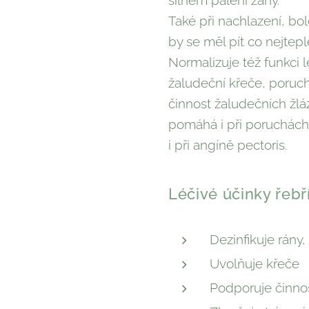
Také při nachlazení, bo
by se měl pít co nejteple
Normalizuje též funkci 
žaludeční křeče, poruchy
činnost žaludečních žláz
pomáhá i při poruchách 
i při angíně pectoris.
Léčivé účinky řeb
Dezinfikuje rány,
Uvolňuje křeče
Podporuje činnos