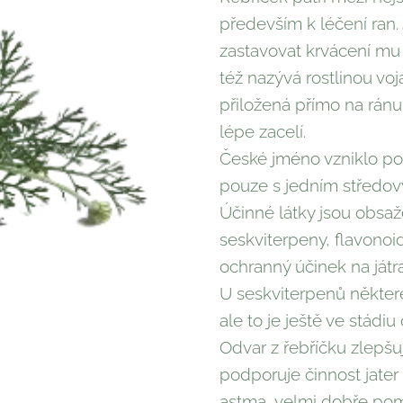
především k léčení ran.
zastavovat krvácení mu 
též nazývá rostlinou vo
přiložená přímo na ránu,
lépe zacelí.
České jméno vzniklo podl
pouze s jedním středo
Účinné látky jsou obsaže
seskviterpeny, flavonoid
ochranný účinek na játra
U seskviterpenů některé
ale to je ještě ve stádiu
Odvar z řebříčku zlepšuj
podporuje činnost jater 
astma, velmi dobře pom