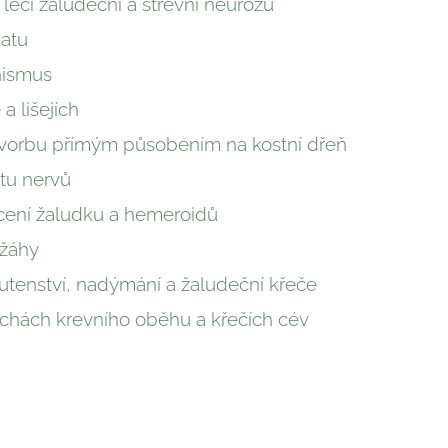
 léčí žaludeční a střevní neurózu
atu
nismus
a lišejích
vorbu přímým působením na kostní dřeň
tu nervů
cení žaludku a hemeroidů
 žáhy
utenství, nadýmání a žaludeční křeče
chách krevního oběhu a křečích cév