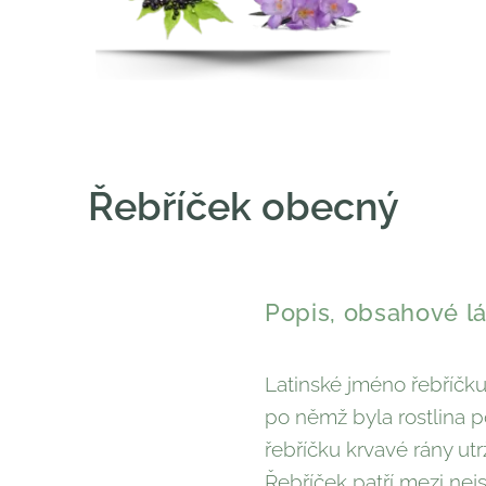
Řebříček obecný
Popis, obsahové lá
Latinské jméno řebříčku 
po němž byla rostlina 
řebříčku krvavé rány utr
Řebříček patří mezi nejs