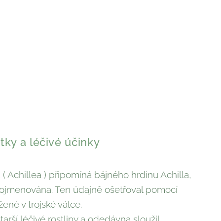
tky a léčivé účinky
( Achillea ) připomíná bájného hrdinu Achilla,
pojmenována. Ten údajně ošetřoval pomocí
žené v trojské válce.
tarší léčivé rostliny a odedávna sloužil