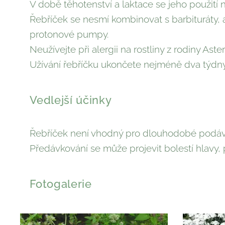
V době těhotenství a laktace se jeho použití
Řebříček se nesmí kombinovat s barbituráty, a
protonové pumpy.
Neužívejte při alergii na rostliny z rodiny Aste
Užívání řebříčku ukončete nejméně dva týdn
Vedlejší účinky
Řebříček není vhodný pro dlouhodobé podává
Předávkování se může projevit bolestí hlavy
Fotogalerie