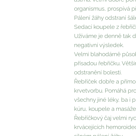
organismus, prospívá při
Pálení žáhy odstraní šál
Sedací koupele z řebříč
Užíváme je denně tak dl
negativní výsledek.
Velmi blahodárně působ
přísadou řebříčku. Vět
odstranění bolesti.
Řebříček dobře a přímo
krvetvorbu. Pomáhá prot
všechny jiné léky, ba i 
kúru, koupele a masáže 
Řebříčkový čaj velmi ryc
krvácejících hemoroidech
silném pálení žáhy.