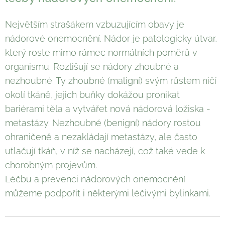
Největším strašákem vzbuzujícím obavy je
nádorové onemocnění. Nádor je patologicky útvar,
který roste mimo rámec normálních poměrů v
organismu. Rozlišují se nádory zhoubné a
nezhoubné. Ty zhoubné (maligní) svým růstem ničí
okolí tkáně, jejich buňky dokážou pronikat
bariérami těla a vytvářet nová nádorová ložiska -
metastázy. Nezhoubné (benigní) nádory rostou
ohraničeně a nezakládají metastázy, ale často
utlačují tkáň, v níž se nacházejí, což také vede k
chorobným projevům.
Léčbu a prevenci nádorových onemocnění
můžeme podpořit i některými léčivými bylinkami.