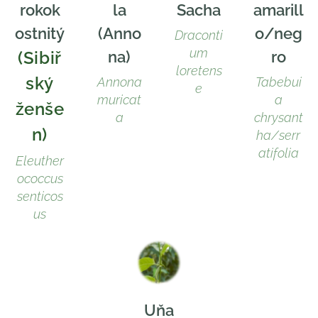
rokok
la
Sacha
amarill
ostnitý
(Anno
o/neg
Draconti
um
(Sibiř
na)
ro
loretens
ský
Annona
Tabebui
e
muricat
a
ženše
a
chrysant
n)
ha/serr
atifolia
Eleuther
ococcus
senticos
us
Uňa