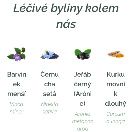
Léčivé byliny kolem
nás
Barvín
Černu
Jeřáb
Kurku
ek
cha
černý
movní
menší
setá
(Aróni
k
e)
dlouhý
Vinca
Nigella
minor
sativa
Aronia
Curcum
melanoc
a longa
arpa