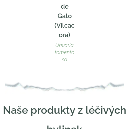
de
Gato
(Vilcac
ora)
Uncaria
tomento
sa
Naše produkty z léčivých