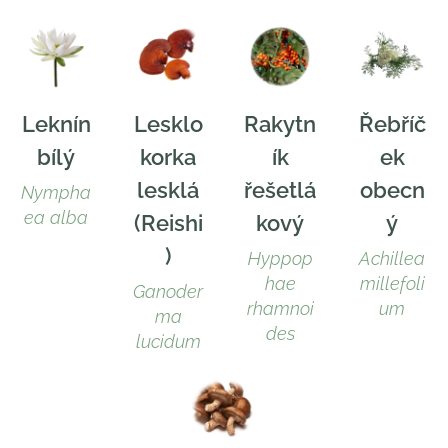
Leknín
Lesklo
Rakytn
Řebříč
bílý
korka
ík
ek
lesklá
řešetlá
obecn
Nympha
ea alba
(Reishi
kový
ý
)
Hyppop
Achillea
hae
millefoli
Ganoder
rhamnoi
um
ma
des
lucidum