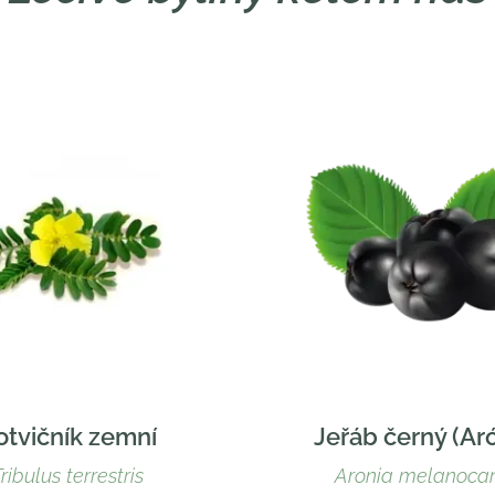
otvičník zemní
Jeřáb černý (Ar
ribulus terrestris
Aronia melanoca