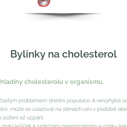
Bylinky na cholesterol
hladiny cholesterolu v organismu.
i častým problémem dnešní populace. A nevyhýbá se a
tví, může se usazovat na stěnách cév v podobě ater
 zúžení až ucpání.
n malý krůček k srdečním onemocněním a vzniku krev