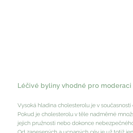
Léčivé byliny vhodné pro moderaci 
Vysoká hladina cholesterolu je v současnost
Pokud je cholesterolu v těle nadměrné množs
jejich pružnosti nebo dokonce nebezpečného
Od zanesených a ucpaných cév je už totiž je