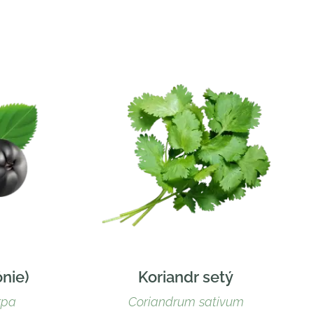
ónie)
Koriandr setý
rpa
Coriandrum sativum