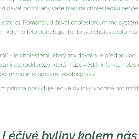
 si dávat pozor, aby vaše hladina cholesterolu nepř
holesterol. Pomáhá udržovat cholesterol mimo systém
tam, kde ho tělo potřebuje. Tento typ cholesterolu m
rol" - je cholesterol, který zoxidoval a je předpokl
nik aterosklerózy, která může vést k infarktu nebo 
mocí mimo jiné, správné životosprávy.
m příroda poskytuje léčivé bylinky vhodné pro mode
Léčivé byliny kolem nás