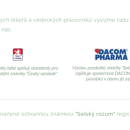
ch lékařů a vědeckých pracovníků vyvíjíme řadu b
 nás.
Výrobu produktů značky "Sel
ty také splňují standardy pro
zajišťuje společnost DACO
stižní známky "Český výrobek".
působící v oboru již 24 
 označené ochrannou známkou
"Selský rozum"
regis