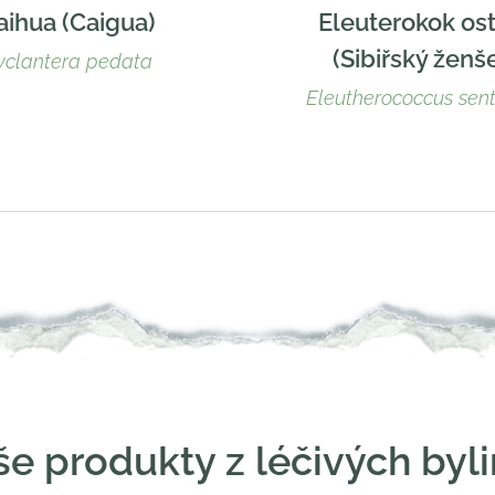
aihua (Caigua)
Eleuterokok ost
(Sibiřský ženš
yclantera pedata
Eleutherococcus sent
e produkty z léčivých byl