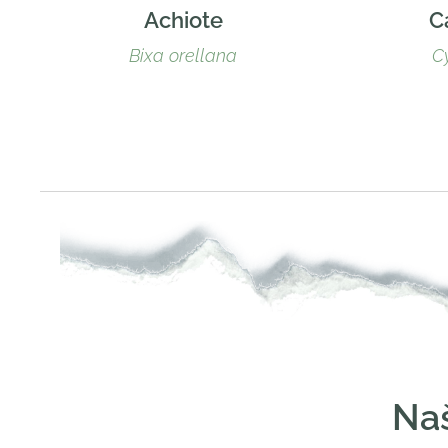
Achiote
C
Bixa orellana
C
Naš