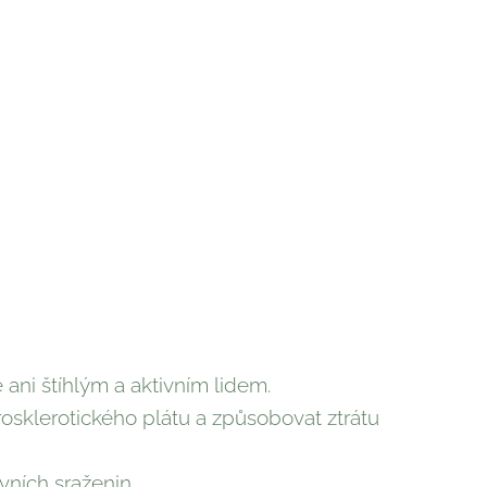
ni štíhlým a aktivním lidem.
osklerotického plátu a způsobovat ztrátu
ních sraženin.