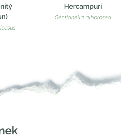
nitý
Hercampuri
en)
Gentianella alborosea
icosus
inek