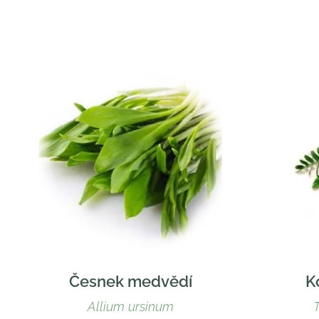
Česnek medvědí
K
Allium ursinum
T