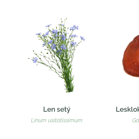
Len setý
Lesklok
Linum usitatissimum
Ga