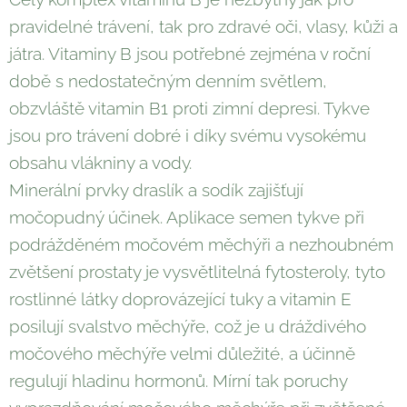
pravidelné trávení, tak pro zdravé oči, vlasy, kůži a
játra. Vitaminy B jsou potřebné zejména v roční
době s nedostatečným denním světlem,
obzvláště vitamin B1 proti zimní depresi. Tykve
jsou pro trávení dobré i díky svému vysokému
obsahu vlákniny a vody.
Minerální prvky draslík a sodík zajišťují
močopudný účinek. Aplikace semen tykve při
podrážděném močovém měchýři a nezhoubném
zvětšení prostaty je vysvětlitelná fytosteroly, tyto
rostlinné látky doprovázející tuky a vitamin E
posilují svalstvo měchýře, což je u dráždivého
močového měchýře velmi důležité, a účinně
regulují hladinu hormonů. Mírní tak poruchy