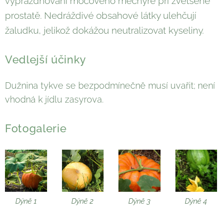
vyprazdňování močového měchýře při zvětšené
prostatě. Nedráždivé obsahové látky ulehčují
žaludku, jelikož dokážou neutralizovat kyseliny.
Vedlejší účinky
Dužnina tykve se bezpodmínečně musí uvařit; není
vhodná k jídlu zasyrova.
Fotogalerie
Dýně 1
Dýně 2
Dýně 3
Dýně 4