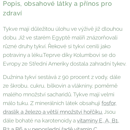
Popis, obsahové látky a přínos pro
zdraví
Tykve mají důležitou úlohu ve výživě již dlouhou
dobu. Již ve starém Egyptě malíři znázorňovali
různé druhy tykví. Řekové si tykví cenili jako
potraviny a léku.Teprve díky Kolumbovi se do
Evropy ze Střední Ameriky dostala zahradní tykev.
Dužnina tykví sestává z 90 procent z vody, dále
ze škrobu, cukru, bílkovin a vlákniny, poměrně
malého množství sacharidů. Tykve mají velmi
málo tuku. Z minerálních látek obsahují
fosfor,
draslík a železo a větší množství hořčíku.
Jsou
dále bohaté na karotenoidy a
vitaminy E, A, B1,
B2 a B6 a v neposlední řadě vitamin C.