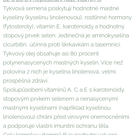
Tykvová semena poskytují hodnotné mastné
kyseliny (kyselinu linolenovou), rostlinné hormony
(fytosteroly), vitamin E, karotenoidy a hodnotný
stopový prvek selen. Jedinečná je aminokyselina
cicurbitin, účinná proti škrkavkám a tasemnici.
Tykvový olej obsahuje asi 80 procent
polynenasycených mastných kyselin. Více než
polovina z nich je kyselina linolenová, velmi
prospěšná zdraví.
Spolupůsobení vitaminů A, C a E s karotenoidy,
stopovým prvkem selenem a nenasycenými
mastnými kyselinami (například kyselinou
linolenovou) chrání před virovými onemocněními
a podporuje vlastní imunitní ochranu těla.
Celý komplex vitaminů B je nezbytný jak pro