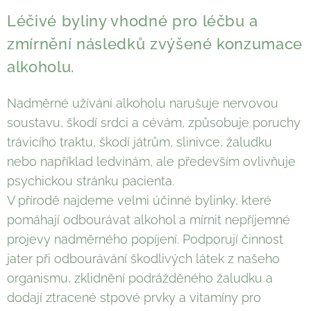
Léčivé byliny vhodné pro léčbu a
zmírnění následků zvýšené konzumace
alkoholu.
Nadměrné užívání alkoholu narušuje nervovou
soustavu, škodí srdci a cévám, způsobuje poruchy
trávicího traktu, škodí játrům, slinivce, žaludku
nebo například ledvinám, ale především ovlivňuje
psychickou stránku pacienta.
V přírodě najdeme velmi účinné bylinky, které
pomáhají odbourávat alkohol a mírnit nepříjemné
projevy nadměrného popíjení. Podporují činnost
jater při odbourávání škodlivých látek z našeho
organismu, zklidnění podrážděného žaludku a
dodají ztracené stpové prvky a vitamíny pro