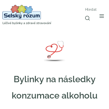
Hledat
Léčivé bylinky a zdravé stravování
Bylinky na následky
konzumace alkoholu