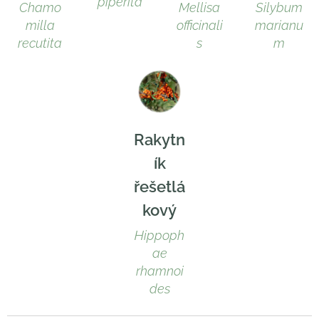
piperita
Chamo
Mellisa
Silybum
milla
officinali
marianu
recutita
s
m
Rakytn
ík
řešetlá
kový
Hippoph
ae
rhamnoi
des