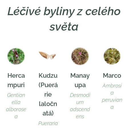
Léčivé byliny z celého
světa
Herca
Kudzu
Manay
Marco
mpuri
(Puerá
upa
Ambrosi
a
rie
Gentian
Desmodi
peruvian
ella
um
laločn
a
alborose
adscend
atá)
a
ens
Pueraria