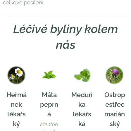
celkové posílení..
Léčivé byliny kolem
nás
Heřmá
Máta
Meduň
Ostrop
nek
peprn
ka
estřec
lékařs
á
lékařs
marián
ký
ká
ský
Mentha