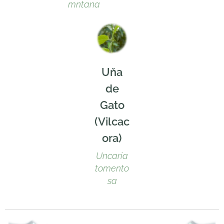
mntana
Uňa
de
Gato
(Vilcac
ora)
Uncaria
tomento
sa