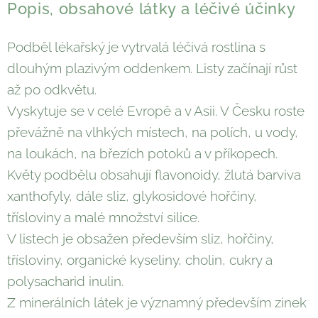
Popis, obsahové látky a léčivé účinky
Podběl lékařský je vytrvalá léčivá rostlina s
dlouhým plazivým oddenkem. Listy začínají růst
až po odkvětu.
Vyskytuje se v celé Evropě a v Asii. V Česku roste
převážně na vlhkých místech, na polích, u vody,
na loukách, na březích potoků a v příkopech.
Květy podbělu obsahují flavonoidy, žlutá barviva
xanthofyly, dále sliz, glykosidové hořčiny,
třísloviny a malé množství silice.
V listech je obsažen především sliz, hořčiny,
třísloviny, organické kyseliny, cholin, cukry a
polysacharid inulin.
Z minerálních látek je významný především zinek