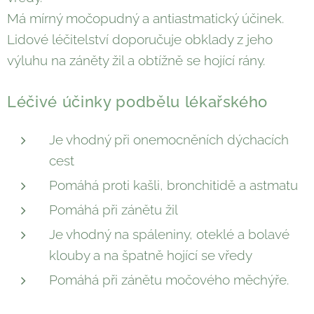
Má mírný močopudný a antiastmatický účinek.
Lidové léčitelství doporučuje obklady z jeho
výluhu na záněty žil a obtížně se hojící rány.
Léčivé účinky podbělu lékařského
Je vhodný při onemocněních dýchacích
cest
Pomáhá proti kašli, bronchitidě a astmatu
Pomáhá při zánětu žil
Je vhodný na spáleniny, oteklé a bolavé
klouby a na špatně hojící se vředy
Pomáhá při zánětu močového měchýře.