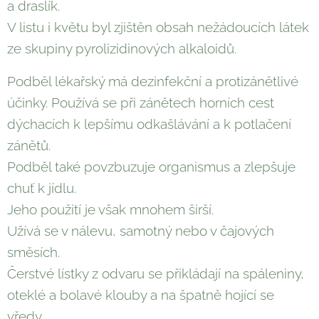
a draslík.
V listu i květu byl zjištěn obsah nežádoucích látek
ze skupiny pyrolizidinových alkaloidů.
Podběl lékařský má dezinfekční a protizánětlivé
účinky. Používá se při zánětech horních cest
dýchacích k lepšímu odkašlávání a k potlačení
zánětů.
Podběl také povzbuzuje organismus a zlepšuje
chuť k jídlu.
Jeho použití je však mnohem širší.
Užívá se v nálevu, samotný nebo v čajových
směsích.
Čerstvé lístky z odvaru se přikládají na spáleniny,
oteklé a bolavé klouby a na špatně hojící se
vředy.