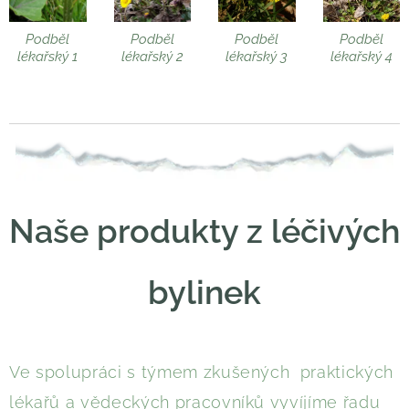
Podběl
Podběl
Podběl
Podběl
lékařský 1
lékařský 2
lékařský 3
lékařský 4
Naše produkty z léčivých
bylinek
Ve spolupráci s týmem zkušených praktických
lékařů a vědeckých pracovníků vyvíjíme řadu