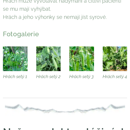
Hrách může vyvolávat nadýmání a citliví pacienti
se mu mají vyhýbat.
Hrách a jeho výhonky se nemají jíst syrové.
Fotogalerie
Hrách setý 1
Hrách setý 2
Hrách setý 3
Hrách setý 4