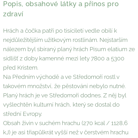
Popis, obsahové látky a přínos pro
zdraví
Hrách a čočka patří po tisíciletí vedle obilí k
nejdůležitějším užitkovým rostlinám. Nejstarším
nálezem byl sbíraný planý hrách Pisum elatium ze
sídlišť z doby kamenné mezi lety 7800 a 5300
před Kristem.
Na Předním východě a ve Středomoří rostl v
takovém množství, že pěstování nebylo nutné.
Planý hrách je ve Středomoří dodnes. Z něj byl
vyšlechtěn kulturní hrách, který se dostal do
střední Evropy.
Obsah živin v suchém hrachu (270 kcal / 1128,6
kJ) je asi třiapůlkrát vyšší než v čerstvém hrachu