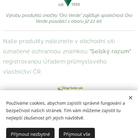
Výrobu produktů značky "Oro Verde" zajišťuje společnost Oro
Verde působící v oboru již 22 let.
Naše produkty naleznete v obchodní síti
označené ochrannou známkou
"Selský rozum"
registrovanou Úřadem průmyslového
vlastnictví ČR.
Používáme cookies, abychom zajistili správné fungování a
bezpečnost našich stránek. Tím vám můžeme zajistit tu
nejlepší zkušenost při jejich návštěvě.
Přijmout nezbytné
Přijmout vše
Copyrig
2021
ht ©
Cookies