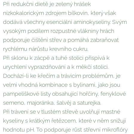
Při redukční dietě je zelený hrášek
nízkokalorickým zdrojem bílkovin, který však
dodává všechny esenciální aminokyseliny. Svým
vysokým podílem rozpustné vlákniny hrách
podporuje čištění střev a pomáhá zabraňovat
rychlému nárůstu krevního cukru.
Při sklonu k zácpě a tuhé stolici přispívá k
urychlení vyprazdňování a k měkčí stolici.
Dochází-li ke křečím a trávicím problémům, je
velmi vhodná kombinace s bylinami, jako jsou
pampeliškové listy obsahující hořčiny, fenyklové
semeno, majoránka, šalvěj a saturejka.
Při trávení se v tlustém střevě uvolňují mastné
kyseliny s krátkým řetězcem, které v něm snižují
hodnotu pH. To podporuje růst střevní mikroflóry