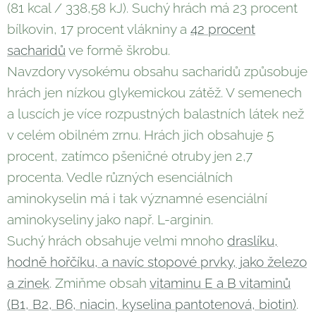
(81 kcal / 338,58 kJ). Suchý hrách má 23 procent
bílkovin, 17 procent vlákniny a
42 procent
sacharidů
ve formě škrobu.
Navzdory vysokému obsahu sacharidů způsobuje
hrách jen nízkou glykemickou zátěž. V semenech
a luscích je více rozpustných balastních látek než
v celém obilném zrnu. Hrách jich obsahuje 5
procent, zatímco pšeničné otruby jen 2,7
procenta. Vedle různých esenciálních
aminokyselin má i tak významné esenciální
aminokyseliny jako např. L-arginin.
Suchý hrách obsahuje velmi mnoho
draslíku,
hodně hořčíku, a navíc stopové prvky, jako železo
a zinek
. Zmiňme obsah
vitaminu E a B vitaminů
(B1, B2, B6, niacin, kyselina pantotenová, biotin)
.