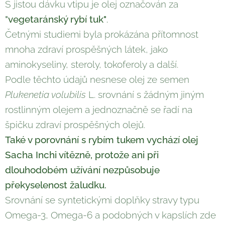
S jistou dávku vtipu je olej označován za
"
vegetaránský rybí tuk"
.
Četnými studiemi byla prokázána přítomnost
mnoha zdraví prospěšných látek, jako
aminokyseliny, steroly, tokoferoly a další.
Podle těchto údajů nesnese olej ze semen
Plukenetia volubilis
L. srovnání s žádným jiným
rostlinným olejem a jednoznačně se řadí na
špičku zdraví prospěšných olejů.
Také v porovnání s rybím tukem vychází olej
Sacha Inchi vítězně, protože ani při
dlouhodobém užívání nezpůsobuje
překyselenost žaludku.
Srovnání se syntetickými doplňky stravy typu
Omega-3, Omega-6 a podobných v kapslích zde