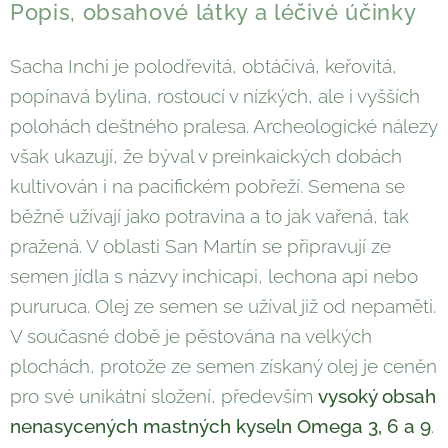
Popis, obsahové látky a léčivé účinky
Sacha Inchi je polodřevitá, obtáčivá, keřovitá,
popínavá bylina, rostoucí v nízkých, ale i vyšších
polohách deštného pralesa. Archeologické nálezy
však ukazují, že býval v preinkaických dobách
kultivován i na pacifickém pobřeží. Semena se
běžně užívají jako potravina a to jak vařená, tak
pražená. V oblasti San Martín se připravují ze
semen jídla s názvy inchicapi, lechona api nebo
pururuca. Olej ze semen se užíval již od nepaměti.
V současné době je pěstována na velkých
plochách, protože ze semen získaný olej je ceněn
pro své unikátní složení, především
vysoký obsah
nenasycených mastných kyseln Omega 3, 6 a 9
.