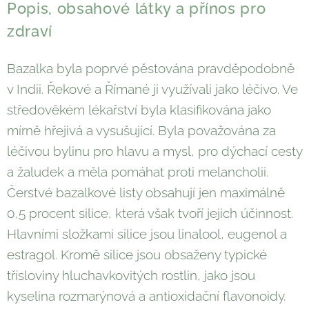
Popis, obsahové látky a přínos pro
zdraví
Bazalka byla poprvé pěstována pravděpodobně
v Indii. Řekové a Římané ji využívali jako léčivo. Ve
středověkém lékařství byla klasifikována jako
mírně hřejivá a vysušující. Byla považována za
léčivou bylinu pro hlavu a mysl, pro dýchací cesty
a žaludek a měla pomáhat proti melancholii.
Čerstvé bazalkové listy obsahují jen maximálně
0,5 procent silice, která však tvoří jejich účinnost.
Hlavními složkami silice jsou linalool, eugenol a
estragol. Kromě silice jsou obsaženy typické
třísloviny hluchavkovitých rostlin, jako jsou
kyselina rozmarýnová a antioxidační flavonoidy.