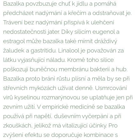
Bazalka povzbuzuje chuť k jídlu a pomáhá
předcházet nadýmání a křečím a odstraňovat je.
Trávení bez nadýmání přispívá k ulehčení
nedostatečnosti jater. Díky silicím eugenol a
estragol může bazalka také mírnit dráždivý
žaludek a gastritidu. Linalool je považován za
látku vyjasňující náladu. Kromě toho silice
poškozují buněčnou membránu bakterií a hub.
Bazalka proto brání růstu plísní a měla by se při
střevních mykózách užívat denně. Usmrcování
virů kyselinou rozmarýnovou se uplatňuje jen při
zevním užití. V empirické medicíně se bazalka
používá při napětí, duševním vyčerpání a při
zkouškách, jelikož má vitalizující účinky. Pro
zvýšení efektu se doporučuje kombinace s