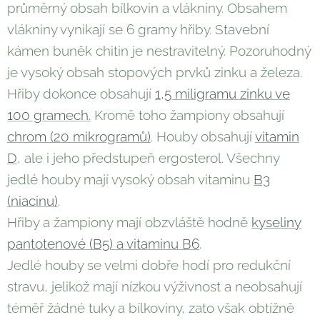
průměrný obsah bílkovin a vlákniny. Obsahem
vlákniny vynikají se 6 gramy hřiby. Stavební
kámen buněk chitin je nestravitelný. Pozoruhodný
je vysoký obsah stopových prvků zinku a železa.
Hřiby dokonce obsahují
1,5 miligramu zinku ve
100 gramech.
Kromě toho žampiony obsahují
chrom (20 mikrogramů)
. Houby obsahují
vitamin
D
, ale i jeho předstupeň ergosterol. Všechny
jedlé houby mají vysoký obsah vitaminu
B3
(niacinu)
.
Hřiby a žampiony mají obzvláště hodně
kyseliny
pantotenové (B5) a vitaminu B6
.
Jedlé houby se velmi dobře hodí pro redukční
stravu, jelikož mají nízkou výživnost a neobsahují
téměř žádné tuky a bílkoviny, zato však obtížně