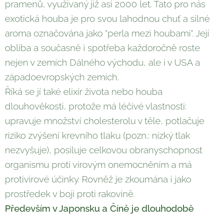
pramenů, využívaný již asi 2000 let. Tato pro nás
exotická houba je pro svou lahodnou chuť a silné
aroma označována jako "perla mezi houbami". Její
obliba a současně i spotřeba každoročně roste
nejen v zemích Dálného východu, ale i v USA a
západoevropských zemích.
Říká se jí také elixír života nebo houba
dlouhověkosti, protože má léčivé vlastnosti:
upravuje množství cholesterolu v těle, potlačuje
riziko zvýšení krevního tlaku (pozn.: nízký tlak
nezvyšuje), posiluje celkovou obranyschopnost
organismu proti virovým onemocněním a má
protivirové účinky. Rovněž je zkoumána i jako
prostředek v boji proti rakovině.
Především v Japonsku a Číně je dlouhodobě