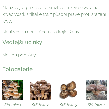
Neužívejte při snížené srážlivosti krve (zvýšené
krvácivosti) shiitake totiž působí právě proti srážení
krve.
Není vhodná pro těhotné a kojící ženy.
Vedlejší účinky
Nejsou popsány.
Fotogalerie
Shii-take 1
Shii-take 2
Shii-take 3
Shii-take 4