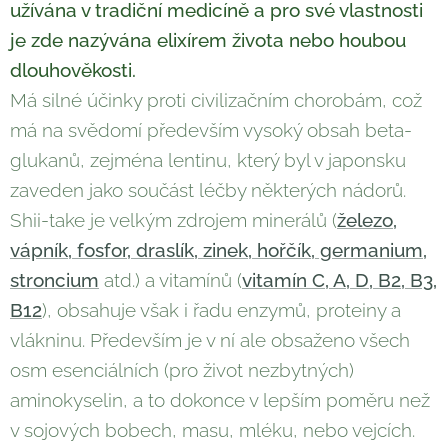
užívána v tradiční medicíně a pro své vlastnosti
je zde nazývána elixírem života nebo houbou
dlouhověkosti.
Má silné účinky proti civilizačním chorobám, což
má na svědomí především vysoký obsah beta-
glukanů, zejména lentinu, který byl v japonsku
zaveden jako součást léčby některých nádorů.
Shii-take je velkým zdrojem minerálů (
železo,
vápník, fosfor, draslík, zinek, hořčík, germanium,
stroncium
atd.) a vitamínů (
vitamín C, A, D, B2, B3,
B12
), obsahuje však i řadu enzymů, proteiny a
vlákninu. Především je v ní ale obsaženo všech
osm esenciálních (pro život nezbytných)
aminokyselin, a to dokonce v lepším poměru než
v sojových bobech, masu, mléku, nebo vejcích.