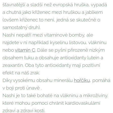
šťavnatější a sladší než evropská hruška, vypadá
a chutná jako kříženec mezi hruškou a jablkem
(ovšem kříženec to není, jedná se skutečně o
samostatný druh).
Nashi nepatří mezi vitamínové bomby, ale
najdete v ní například kyselinu listovou, vlákninu
nebo
vitamin C
. Dále se pyšní přirozeně nízkým
obsahem tuku a obsahuje antioxidanty lutein a
zeaxantin. Oba tyto antioxidanty mají pozitivní
efekt na náš zrak.
Díky vysokému obsahu minerálu
hořčíku
, pomáhá
v boji proti únavě .
Nashi je to také bohaté na vlákninu a mikroživiny,
které mohou pomoci chránit kardiovaskulární
zdraví a zdraví kostí.