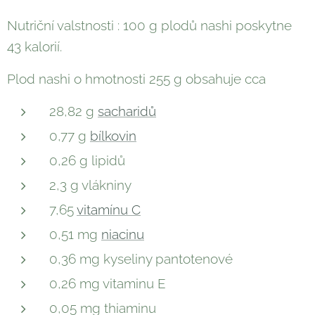
Nutriční valstnosti : 100 g plodů nashi poskytne
43 kalorií.
Plod nashi o hmotnosti 255 g obsahuje cca
28,82 g
sacharidů
0,77 g
bílkovin
0,26 g lipidů
2,3 g vlákniny
7,65
vitamínu C
0,51 mg
niacinu
0,36 mg kyseliny pantotenové
0,26 mg vitaminu E
0,05 mg thiaminu