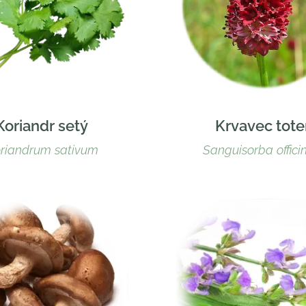
Koriandr setý
Krvavec tote
riandrum sativum
Sanguisorba officin