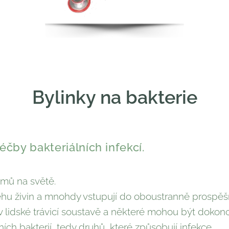
Bylinky na bakterie
čby bakteriálních infekcí.
smů na světě.
ěhu živin a mnohdy vstupují do oboustranně prospěš
 v lidské trávicí soustavě a některé mohou být dokon
h bakterií, tedy druhů, které způsobují infekce.