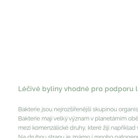
Léčivé byliny vhodné pro podporu lé
Bakterie jsou nejrozšířenější skupinou organi
Bakterie mají velký význam v planetárním ob
mezi komenzálické druhy, které žijí například
Na druhou stranu je známo i mnoho patogenníc