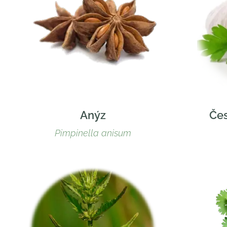
Anýz
Če
Pimpinella anisum