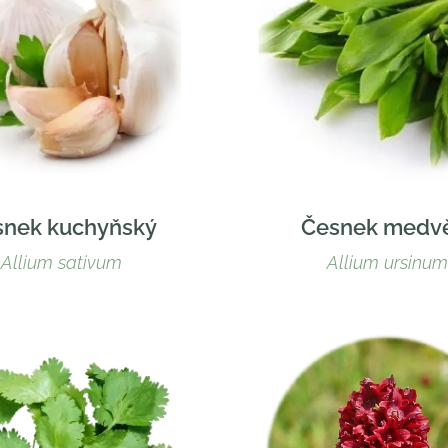
snek kuchyňský
Česnek medv
Allium sativum
Allium ursinum