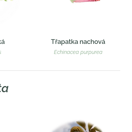
ká
Třapatka nachová
s
Echinacea purpurea
ta