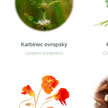
Karbinec evropský
Lycopus europaeus
Co