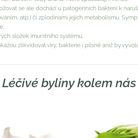
množovat se ale dochází u patogenních bakterií k naru
ováním, atp.) či zplodinami jejich metabolismu. Symp
e.
rých složek imunitního systému.
ážou zlikvidovat viry, bakterie i plísně aniž by vyvol
Léčivé byliny kolem nás