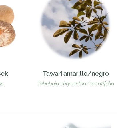
šek
Tawari amarillo/negro
ns
Tabebuia chrysantha/serratifolia