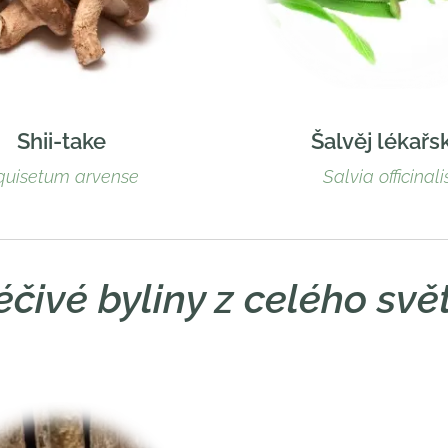
Shii-take
Šalvěj lékařs
quisetum arvense
Salvia officinali
éčivé byliny z celého svě