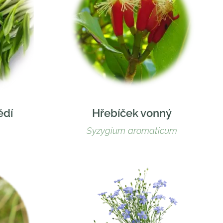
ědí
Hřebíček vonný
Syzygium aromaticum