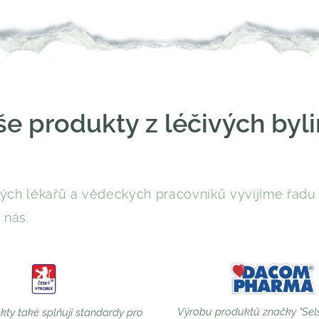
e produkty z léčivých byl
ch lékařů a vědeckých pracovníků vyvíjíme řadu b
 nás.
Výrobu produktů značky "Sel
ty také splňují standardy pro