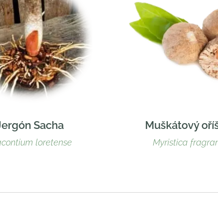
Jergón Sacha
Muškátový oří
acontium loretense
Myristica fragra