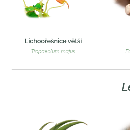
Lichoořešnice větší
Tropaeolum majus
E
L