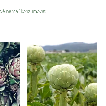
padě nemají konzumovat.