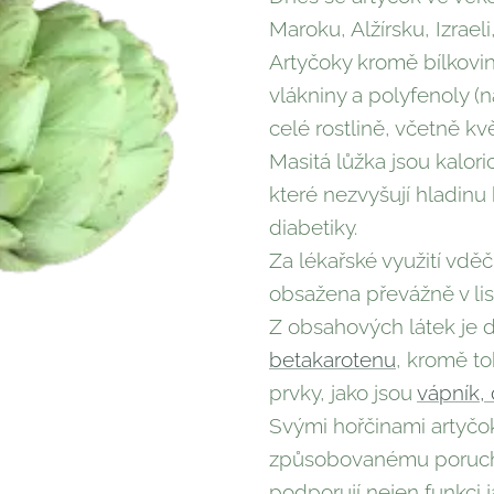
Maroku, Alžírsku, Izrae
Artyčoky kromě bílkovin
vlákniny a polyfenoly (n
celé rostlině, včetně kv
Masitá lůžka jsou kalori
které nezvyšují hladinu 
diabetiky.
Za lékařské využití vděč
obsažena převážně v li
Z obsahových látek je
betakarotenu
, kromě to
prvky, jako jsou
vápník, 
Svými hořčinami artyčo
způsobovanému poruchou
podporují nejen funkci ja