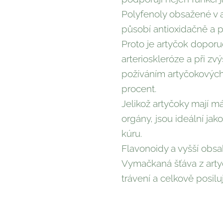
Polyfenoly obsažené v a
působí antioxidačně a při
Proto je artyčok dopor
arterioskleróze a při zv
požíváním artyčokových 
procent.
Jelikož artyčoky mají má
orgány, jsou ideální ja
kúru.
Flavonoidy a vyšší obsa
Vymačkaná šťáva z arty
trávení a celkově posilu