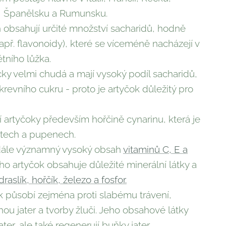
li, Španělsku a Rumunsku.
 obsahují určité množství sacharidů, hodně
apř. flavonoidy), které se víceméně nacházejí v
ětního lůžka.
cky velmi chudá a mají vysoký podíl sacharidů,
krevního cukru - proto je artyčok důležitý pro
í artyčoky především hořčině cynarinu, která je
stech a pupenech.
 dále významný vysoký obsah
vitaminů C, E a
ho artyčok obsahuje důležité minerální látky a
draslík, hořčík, železo a fosfor.
k působí zejména proti slabému trávení,
 jater a tvorby žluči. Jeho obsahové látky
ter, ale také regenerují buňky jater.