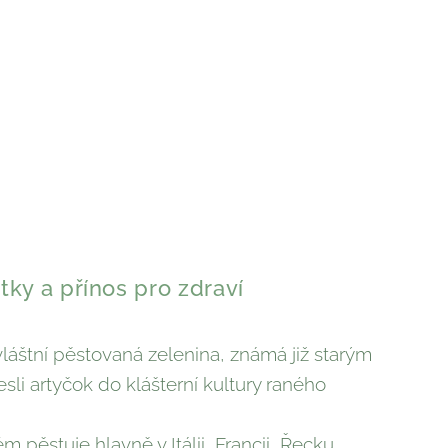
tky a přínos pro zdraví
vláštní pěstovaná zelenina, známá již starým
i artyčok do klášterní kultury raného
 pěstuje hlavně v Itálii, Francii, Řecku,