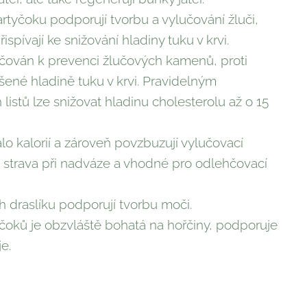
rtyčoku podporují tvorbu a vylučování žluči,
spívají ke snižování hladiny tuku v krvi.
učován k prevenci žlučových kamenů, proti
ýšené hladině tuku v krvi. Pravidelným
listů lze snižovat hladinu cholesterolu až o 15
lo kalorií a zároveň povzbuzují vylučovací
ko strava při nadváze a vhodné pro odlehčovací
h draslíku podporují tvorbu moči.
čoků je obzvláště bohatá na hořčiny, podporuje
je.