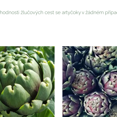
průchodnosti žlučových cest se artyčoky v žádném pří