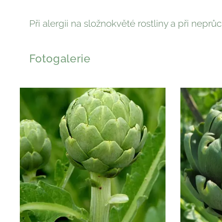
Při alergii na složnokvěté rostliny a při ne
Fotogalerie