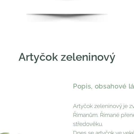
Artyčok zeleninový
Popis, obsahové lá
Artyčok zeleninový je z
Římanům. Římané přenesl
středověku.
Dnes se artyčok ve vekém