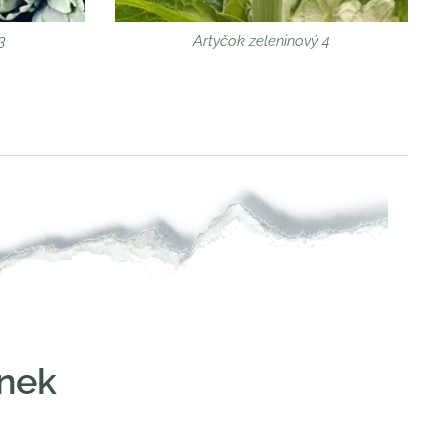
3
Artyčok zeleninový 4
inek