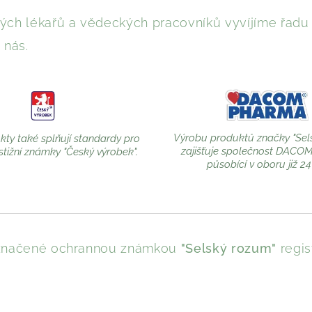
ch lékařů a vědeckých pracovníků vyvíjíme řadu b
 nás.
Výrobu produktů značky "Sel
ty také splňují standardy pro
zajišťuje společnost DACO
stižní známky "Český výrobek".
působící v oboru již 24 
 označené ochrannou známkou
"Selský rozum"
regis