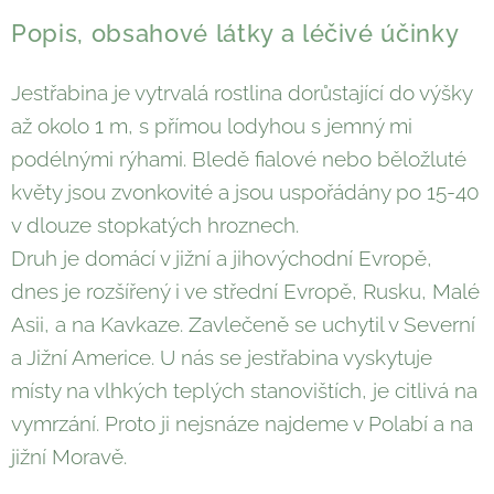
Popis, obsahové látky a léčivé účinky
Jestřabina je vytrvalá rostlina dorůstající do výšky
až okolo 1 m, s přímou lodyhou s jemný mi
podélnými rýhami. Bledě fialové nebo běložluté
květy jsou zvonkovité a jsou uspořádány po 15-40
v dlouze stopkatých hroznech.
Druh je domácí v jižní a jihovýchodní Evropě,
dnes je rozšířený i ve střední Evropě, Rusku, Malé
Asii, a na Kavkaze. Zavlečeně se uchytil v Severní
a Jižní Americe. U nás se jestřabina vyskytuje
místy na vlhkých teplých stanovištích, je citlivá na
vymrzání. Proto ji nejsnáze najdeme v Polabí a na
jižní Moravě.