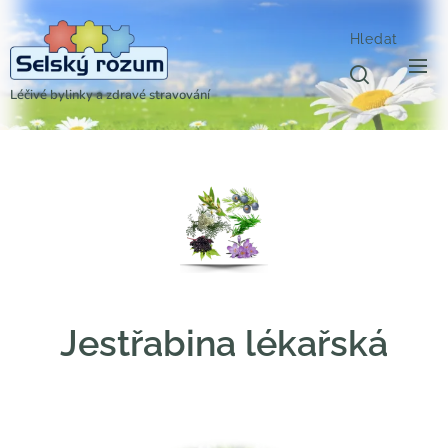
Hledat
Léčivé bylinky a zdravé stravování
Jestřabina lékařská