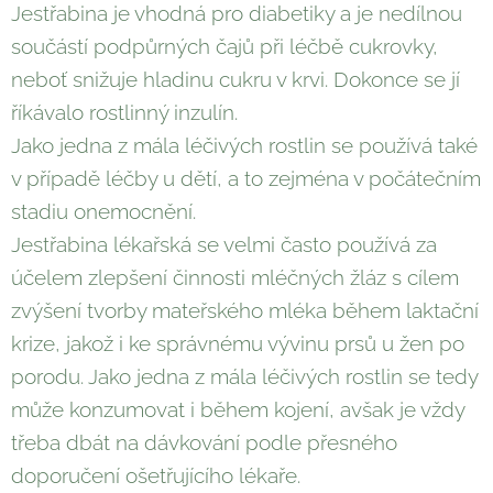
Jestřabina je vhodná pro diabetiky a je nedílnou
součástí podpůrných čajů při léčbě cukrovky,
neboť snižuje hladinu cukru v krvi. Dokonce se jí
říkávalo rostlinný inzulín.
Jako jedna z mála léčivých rostlin se používá také
v případě léčby u dětí, a to zejména v počátečním
stadiu onemocnění.
Jestřabina lékařská se velmi často používá za
účelem zlepšení činnosti mléčných žláz s cílem
zvýšení tvorby mateřského mléka během laktační
krize, jakož i ke správnému vývinu prsů u žen po
porodu. Jako jedna z mála léčivých rostlin se tedy
může konzumovat i během kojení, avšak je vždy
třeba dbát na dávkování podle přesného
doporučení ošetřujícího lékaře.