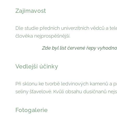
Zajímavost
Dle studie předních univerzitních vědců a tel
člověka nejprospěšnější.
Zde byl list červené řepy vyhodn
Vedlejší účinky
Při sklonu ke tvorbě ledvinových kamenů a p
seliny šťavelové. Kvůli obsahu dusičnanů ne­j
Fotogalerie