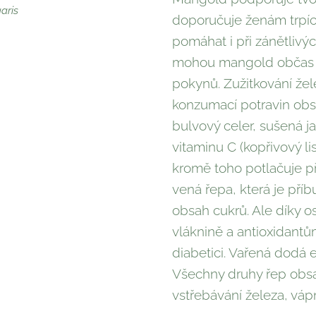
aris
doporučuje ženám trpí
pomáhat i při zánětlivý
mohou mangold občas k
pokynů. Zužitkování že
konzumací potravin obsa
bulvový celer, sušená j
vitaminu C (kopřivový li
kromě toho potlačuje p
vená řepa, která je př
obsah cukrů. Ale díky os
vláknině a antioxidantům
diabetici. Vařená do­dá e
Všechny druhy řep obsa
vstřebává­ní železa, vá