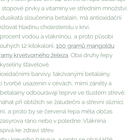
 sto­pové prvky a vitaminy ve středním množství.
 dusíkatá sloučenina betalain, má antioxidační
žovat hladinu cholesterolu v krvi.
procent vodou a vlákninou, a proto působí
uhých 12 kilokalorií.
100 gramů mangoldu
gramy krvetvorného železa
. Oba druhy řepy
 kyseliny šťavelové.
oxidačními barvi­vy, takzvanými betalainy,
i tvorbě usazenin v cévách, mírní zá­něty a
 betalainy odbourávají teprve ve tlustém střevě,
t při obtížích se žalu­deční a střevní sliznicí.
ní, a proto by se červená řepa měla občas
 zasyrova ráno nebo v poledne. Vláknina
pívá ke zdraví střev.
u krevního barvi­va, a proto se obzvláště