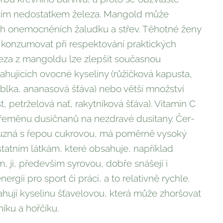
cím nedostatkem železa. Mangold může
ch onemocněních ža­ludku a střev. Těhotné ženy
onzumovat při respektování praktic­kých
leza z mangoldu lze zlepšit současnou
hujících ovocné kyseliny (růžičková ka­pusta,
ablka, ananaso­vá šťáva) nebo větší množství
st, petrželová nať, rakytníková šťáva). Vitamin C
ře­měnu dusičnanů na nezdravé dusitany. Čer­
íbuzná s řepou cukro­vou, má poměrně vysoký
tatním látkám, které obsahuje, napří­klad
, ji, především syrovou, dobře snášejí i
nergii pro sport či práci, a to relativně rychle.
hují kyselinu šťavelovou, která může zhoršovat
pníku a hořčíku.