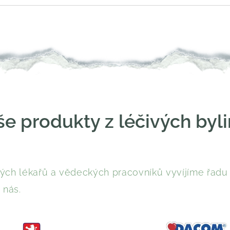
e produkty z léčivých byl
ch lékařů a vědeckých pracovníků vyvíjíme řadu b
 nás.