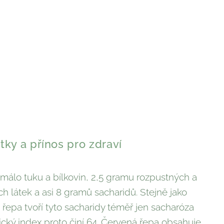
tky a přínos pro zdraví
málo tuku a bílkovin, 2,5 gramu rozpustných a
h látek a asi 8 gramů sacharidů. Stejně jako
 řepa tvoří tyto sacharidy téměř jen sacharóza
mický index proto činí 64. Červená řepa obsahuje