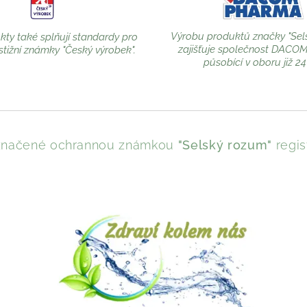
Výrobu produktů značky "Sel
ty také splňují standardy pro
zajišťuje společnost DACO
stižní známky "Český výrobek".
působící v oboru již 24 
 označené ochrannou známkou
"Selský rozum"
regis