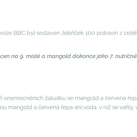
evize BBC byl sestaven žebříček 100 potravin z celéh
ocen na 9. místě a mangold dokonce jako 7. nutričně 
ři onemocněních žaludku se mangold a červená řepa 
sou mangold a červená řepa ani voda, v níž se vařily