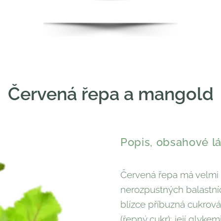
Červená řepa a mangold
Popis, obsahové lá
Červená řepa má velmi 
nerozpustných ba­lastníc
blízce příbuzná cukrová
(řepný cukr); její glyke