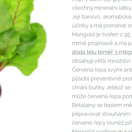
všechny minerální látky,
Její barvivo, aromatická
účinky a má po­máhat sni
Mangold je tvořen z 95 
mírně projímavě a má po
dodá tělu téměř 3 mili
obsa­hují větší množství
Červená řepa svými anti
působí preventiv­ně prot
chrání buňky. Jelikož se
může červená řepa pomáha
Betalainy se teplem mě
připravovat strouháním
červené řepy rovněž přis
Mangold podporuje tvorb