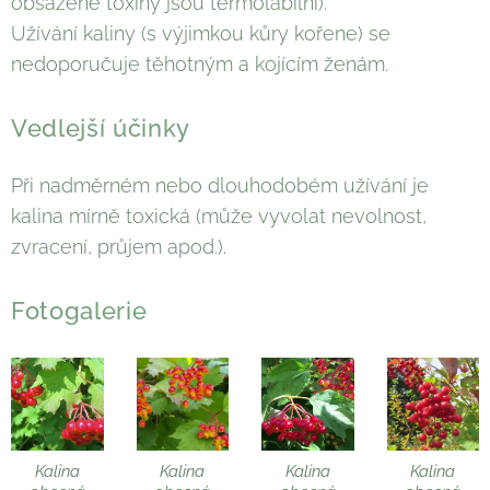
obsažené toxiny jsou termolabilní).
Užívání kaliny (s výjimkou kůry kořene) se
nedoporučuje těhotným a kojícím ženám.
Vedlejší účinky
Při nadměrném nebo dlouhodobém užívání je
kalina mírně toxická (může vyvolat nevolnost,
zvracení, průjem apod.).
Fotogalerie
Kalina
Kalina
Kalina
Kalina