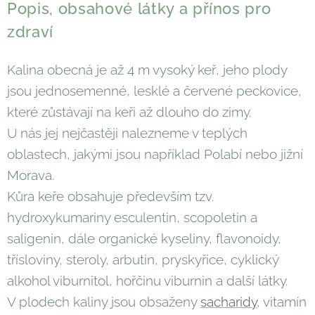
Popis, obsahové látky a přínos pro
zdraví
Kalina obecná je až 4 m vysoký keř, jeho plody
jsou jednosemenné, lesklé a červené peckovice,
které zůstávají na keři až dlouho do zimy.
U nás jej nejčastěji nalezneme v teplých
oblastech, jakými jsou například Polabí nebo jižní
Morava.
Kůra keře obsahuje především tzv.
hydroxykumariny esculentin, scopoletin a
saligenin, dále organické kyseliny, flavonoidy,
třísloviny, steroly, arbutin, pryskyřice, cyklický
alkohol viburnitol, hořčinu viburnin a další látky.
V plodech kaliny jsou obsaženy
sacharidy
, vitamín