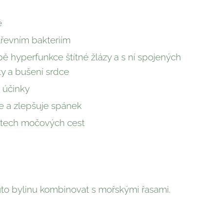
ě
střevním bakteriím
bě hyperfunkce štítné žlázy a s ní spojených
ty a bušení srdce
 účinky
e a zlepšuje spánek
ětech močových cest
uto bylinu kombinovat s mořskými řasami.