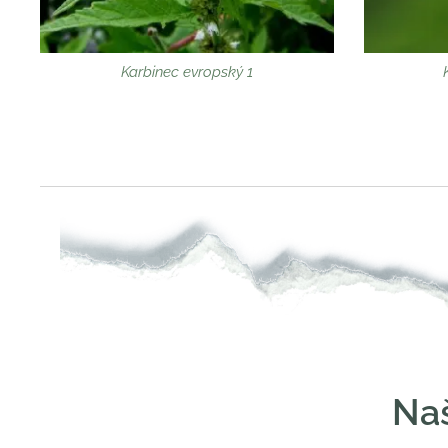
Karbinec evropský 1
Naš