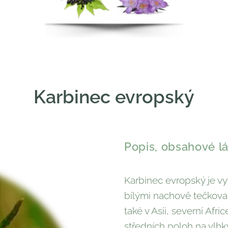
Karbinec evropský
Popis, obsahové lá
Karbinec evropský je vy
bílými nachově tečkovan
také v Asii, severní Afr
středních poloh na vlh