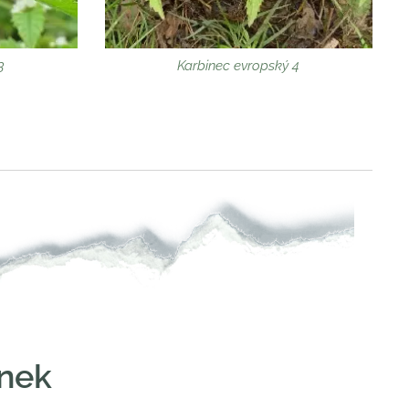
3
Karbinec evropský 4
inek