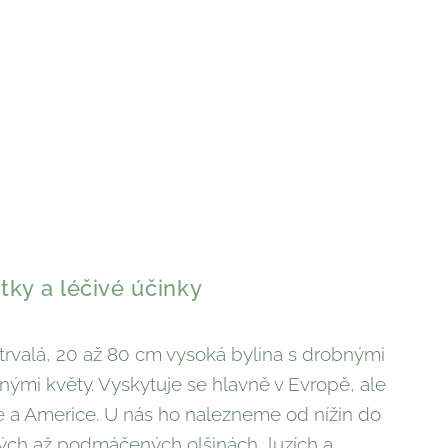
tky a léčivé účinky
trvalá, 20 až 80 cm vysoká bylina s drobnými
ými květy. Vyskytuje se hlavně v Evropě, ale
ice a Americe. U nás ho nalezneme od nížin do
kých až podmáčených olšinách, luzích a