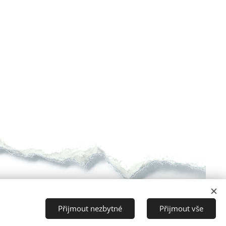
Přijmout nezbytné
Přijmout vše