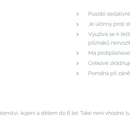
Púsobí sedativn
Je účinný proti 
Využívá se k léč
příznaků nervozi
Má protiplísňové
Celkově zklidňuj
Pomáhá při zán
enství, kojení a dětem do 6 let. Také není vhodné t