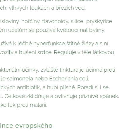
ch, vlhkých loukách a březích vod.
sloviny, hořčiny, flavonoidy, silice, pryskyřice
ým účelům se používá kvetoucí nať byliny.
žívá k léčbě hyperfunkce štítné žlázy a s ní
ozity a bušení srdce. Reguluje v těle látkovou
teriální účinky, zvláště tinktura je účinná proti
 je salmonela nebo Escherichia coli,
ckých antibiotik, a hubí plísně. Poradí si i se
Celkově zklidňuje a ovlivňuje příznivě spánek.
o lék proti malárii.
bince evropského