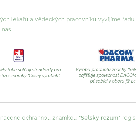
ch lékařů a vědeckých pracovníků vyvíjíme řadu b
 nás.
Výrobu produktů značky "Sel
ty také splňují standardy pro
zajišťuje společnost DACO
stižní známky "Český výrobek".
působící v oboru již 24 
 označené ochrannou známkou
"Selský rozum"
regis