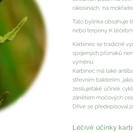
rákosinách, na mokřade
Tato bylinka obsahuje tří
nebo terpeny. K léčebn
Karbinec se tradičně vyu
spojených příznaků nerv
výměnu.
Karbinec má také antibak
střevním bakteriím, jako
zesilujetaké účinek cykli
zánětem močových cest. 
Dříve se předepisoval jak
Léčivé účinky kar